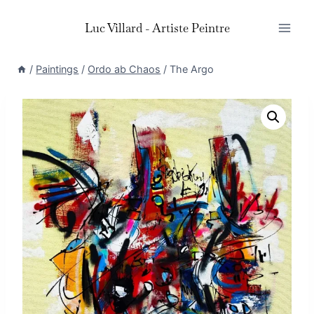
Skip
Luc Villard - Artiste Peintre
to
content
/
Paintings
/
Ordo ab Chaos
/
The Argo