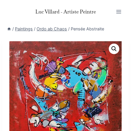
Skip
Luc Villard - Artiste Peintre
to
content
/
Paintings
/
Ordo ab Chaos
/
Pensée Abstraite