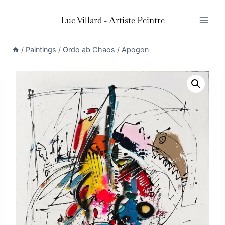
Skip
Luc Villard - Artiste Peintre
to
content
/
Paintings
/
Ordo ab Chaos
/
Apogon